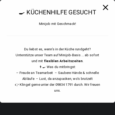
modal-check
Togg
🍳 KÜCHENHILFE GESUCHT
Minijob mit Geschmack!
Du liebst es, wenn’s in der Küche rundgeht?
Unterstütze unser Team auf Minijob-Basis ... ab sofort
und mit
flexiblen Arbeitszeiten
.
👨‍🍳 Was du mitbringst:
– Freude an Teamarbeit – Saubere Hände & schnelle
Abläufe – Lust, da anzupacken, wo’s brutzelt
👉 Klingel gerne unter der 09834 1791 durch. Wir freuen
uns.
Dies schließt sich in
18
Sekunden